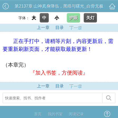
第2137章 山神真身降临，黑暗与曙光_白骨无极
大
中
小
护眼
关灯
字体：
上一章
目录
下一章
正在手打中，请稍等片刻，内容更新后，需
要重新刷新页面，才能获取最新更新！
（本章完）
『加入书签，方便阅读』
上一章
目录
下一章
首页
我的书架
阅读记录