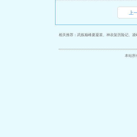
上
相关推荐：
武炼巅峰夏凝裳
、
神农架历险记
、
凌
本站所