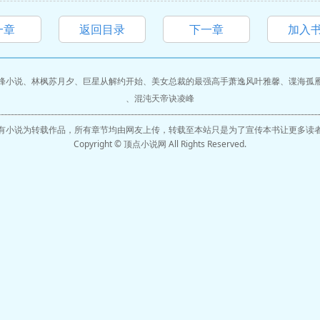
一章
返回目录
下一章
加入
峰小说
、
林枫苏月夕
、
巨星从解约开始
、
美女总裁的最强高手萧逸风叶雅馨
、
谍海孤
、
混沌天帝诀凌峰
有小说为转载作品，所有章节均由网友上传，转载至本站只是为了宣传本书让更多读
Copyright © 顶点小说网 All Rights Reserved.