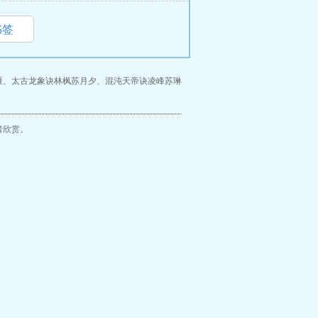
书签
雁
、
太古龙象诀林枫苏月夕
、
混沌天帝诀凌峰苏琳
者欣赏。