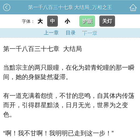
第一千八百三十七章 大结局_万相之王
大
中
小
护眼
关灯
字体：
上一章
目录
下一章
第一千八百三十七章 大结局
当黯宗主的两只眼瞳，在化为碧青蛇瞳的那一瞬
间，她的身躯陡然凝滞。
有一道充满着怨愤，不甘的悲鸣，自其体内传荡
而开，引得群星黯淡，日月无光，世界为之变
色。
“啊！我不甘啊！我明明已走到这一步！”