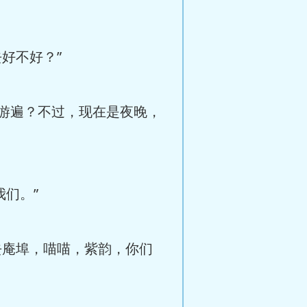
好不好？”
游遍？不过，现在是夜晚，
们。”
庵埠，喵喵，紫韵，你们