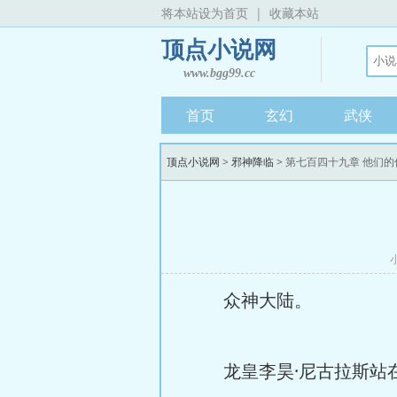
将本站设为首页
|
收藏本站
顶点小说网
www.bgg99.cc
首页
玄幻
武侠
顶点小说网
>
邪神降临
> 第七百四十九章 他们的
众神大陆。
龙皇李昊·尼古拉斯站在