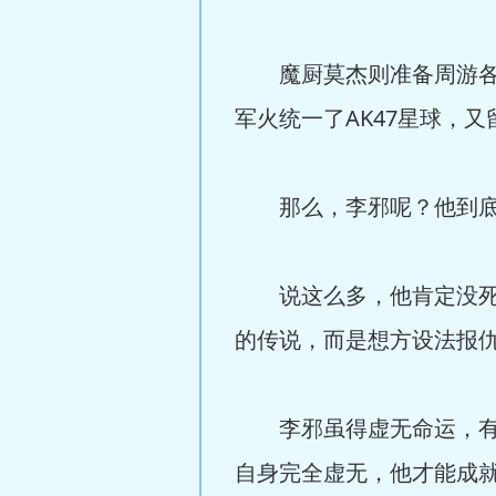
魔厨莫杰则准备周游各星
军火统一了AK47星球，又
那么，李邪呢？他到底
说这么多，他肯定没死，
的传说，而是想方设法报
李邪虽得虚无命运，有虚
自身完全虚无，他才能成