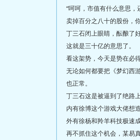
“呵呵，市值有什么意思
卖掉百分之八十的股份，你
丁三石闭上眼睛，酝酿了
这就是三十亿的意思了。
看这架势，今天是势在必
无论如何都要把《梦幻西
也正常。
丁三石这是被逼到了绝路
内有徐博这个游戏大佬想
外有徐杨和羚羊科技极速
再不抓住这个机会，某易