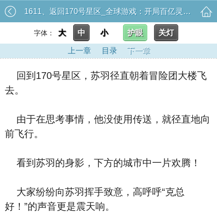
1611、返回170号星区_全球游戏：开局百亿灵能币
大
中
小
护眼
关灯
字体：
上一章
目录
下一章
回到170号星区，苏羽径直朝着冒险团大楼飞
去。
由于在思考事情，他没使用传送，就径直地向
前飞行。
看到苏羽的身影，下方的城市中一片欢腾！
大家纷纷向苏羽挥手致意，高呼呼“克总
好！”的声音更是震天响。