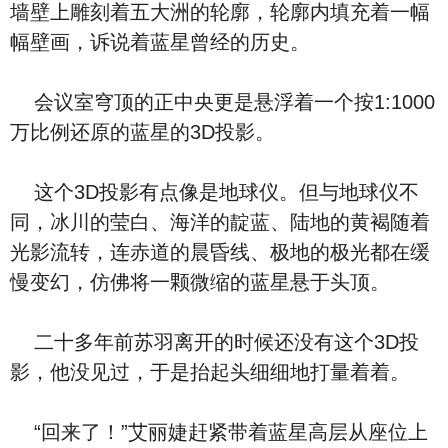
墙壁上雕刻着五大洲的轮廓，轮廓内填充着一幅
幅壁画，诉说着蓝星曾经的历史。
会议室穹顶的正中央更是悬浮着一个按1:1000
万比例还原的蓝星的3D投影。
这个3D投影有点像是地球仪。但与地球仪不
同，冰川的莹白、海洋的靛蓝、陆地的黄褐随着
光影流转，连赤道的晨昏线、极地的极光都在缓
慢变幻，仿佛将一颗微缩的蓝星悬于头顶。
二十多年前苏羽离开的时候还没有这个3D投
影，他没见过，于是抬起头细细地打量着着。
“回来了！”艾丽婕赶紧带着蓝星高层从座位上