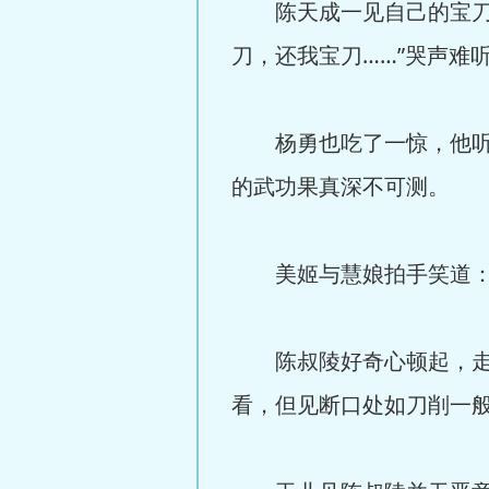
陈天成一见自己的宝刀顿
刀，还我宝刀……”哭声难
杨勇也吃了一惊，他听杨
的武功果真深不可测。
美姬与慧娘拍手笑道：“
陈叔陵好奇心顿起，走到
看，但见断口处如刀削一般