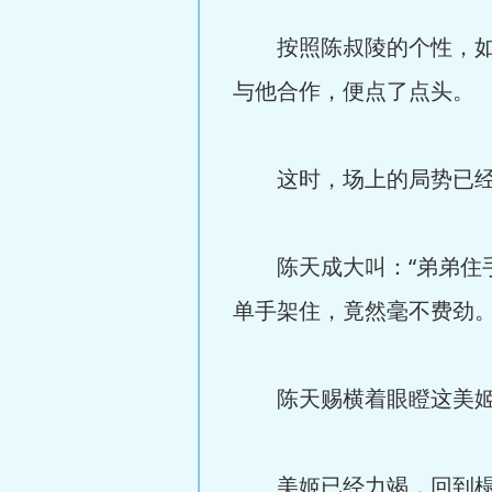
按照陈叔陵的个性，如果
与他合作，便点了点头。
这时，场上的局势已经明
陈天成大叫：“弟弟住手
单手架住，竟然毫不费劲
陈天赐横着眼瞪这美姬
美姬已经力竭，回到榻上