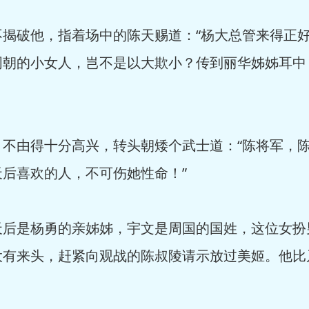
破他，指着场中的陈天赐道：“杨大总管来得正好
周朝的小女人，岂不是以大欺小？传到丽华姊姊耳中
由得十分高兴，转头朝矮个武士道：“陈将军，陈
后喜欢的人，不可伤她性命！”
是杨勇的亲姊姊，宇文是周国的国姓，这位女扮
大有来头，赶紧向观战的陈叔陵请示放过美姬。他比