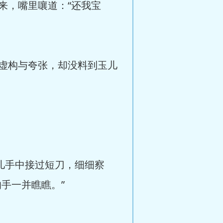
，嘴里嚷道：“还我宝
虚构与夸张，却没料到玉儿
儿手中接过短刀，细细察
手一并瞧瞧。”