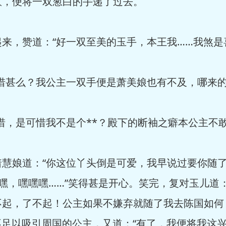
，便将一双葱白的手递了过去。
，赞道：“好一双至美的玉手，本王我……我煞是喜
甚么？我公主一双手便是萧美娘也有不及，哪来的
，是可惜我不是个**？殿下的断袖之癖本公主不敢
娘道：“你这位丫头倒是可爱，我早说过要你随了
嘿，嘿嘿嘿……”笑得甚是开心。笑完，复对玉儿道
不起，了不起！公主如果不嫌弃就随了我去陈国如何
不足以吸引周国的公主，又道：“有了，我便将我这