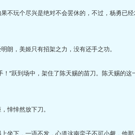
不玩个尽兴是绝对不会罢休的，不过，杨勇已经
朗，美姬只有招架之力，没有还手之功。
！”跃到场中，架住了陈天赐的苗刀。陈天赐的这一
。
，悻悻然放下刀。
坐下，一语不发，心道这南蛮子不可小觑，他那