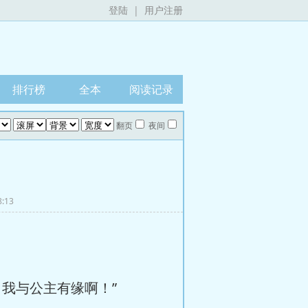
登陆
|
用户注册
排行榜
全本
阅读记录
翻页
夜间
8:13
我与公主有缘啊！”