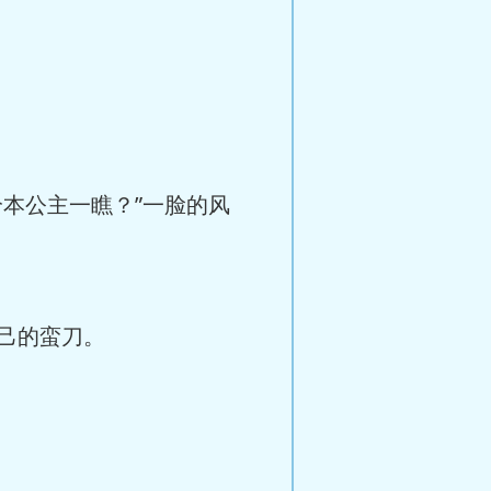
本公主一瞧？”一脸的风
己的蛮刀。