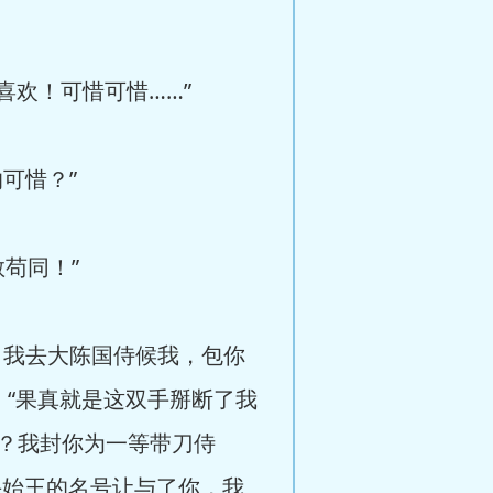
欢！可惜可惜……”
可惜？”
苟同！”
我去大陈国侍候我，包你
：“果真就是这双手掰断了我
？我封你为一等带刀侍
兴始王的名号让与了你，我