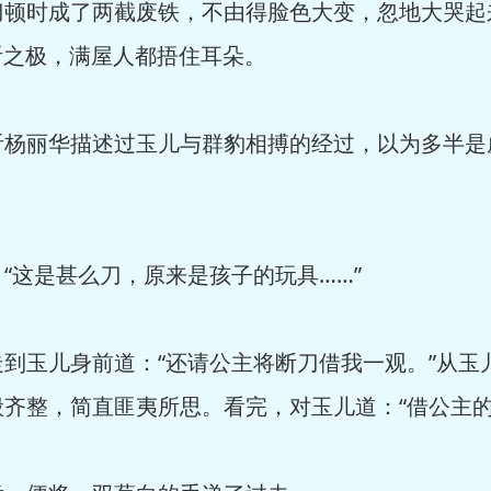
时成了两截废铁，不由得脸色大变，忽地大哭起来
听之极，满屋人都捂住耳朵。
丽华描述过玉儿与群豹相搏的经过，以为多半是
这是甚么刀，原来是孩子的玩具……”
玉儿身前道：“还请公主将断刀借我一观。”从玉
齐整，简直匪夷所思。看完，对玉儿道：“借公主的