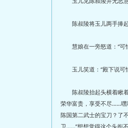
玉儿见陈叔陵并无恶意
陈叔陵将玉儿两手捧起来
慧娘在一旁怒道：“可惜
玉儿笑道：“殿下说可惜
陈叔陵抬起头横着瞅着慧
荣华富贵，享受不尽……嘿
陈国第二武士的宝刀？了
卫……”想想觉得这个头衔