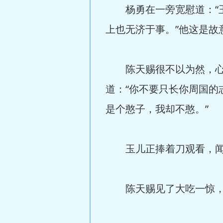
杨勇在一旁宽慰道：“玉
上也无济于事。”他这是故
陈天赐很不以为然，心道
道：“你不要只长你周国
是个憨子，我却不憨。”
玉儿正捧着刀观看，闻言
陈天赐见了大吃一惊，