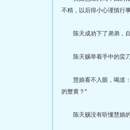
不精，以后得小心谨慎行
陈天成劝下了弟弟，自
陈天赐举着手中的蛮刀
慧娘看不入眼，喝道：“
的蟹黄？”
陈天赐没有听懂慧娘的