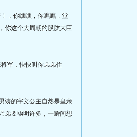
！，你瞧瞧，你瞧瞧，堂
，你这个大周朝的股肱大臣
将军，快快叫你弟弟住
男装的宇文公主自然是皇亲
乃弟要聪明许多，一瞬间想