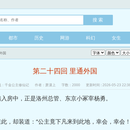
都市
历史
网游
科幻
女生
通外国
第二十四回 里通外国
说：
千金公主修仙记
作者：萧潇上
字数：2000
更新时间 : 2026-05-23 22:3
房中，正是洛州总管、东京小冢宰杨勇。
，却装道：“公主竟下凡来到此地，幸会，幸会！