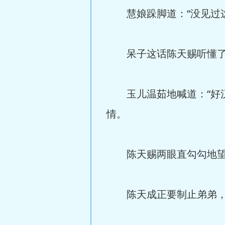
慧娘跺脚道：“没见过这
呆子这话陈天赐听懂了
玉儿温茹地喊道：“好汉
情。
陈天赐两眼直勾勾地望着
陈天成正要制止弟弟，