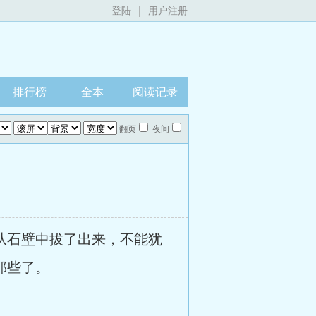
登陆
|
用户注册
排行榜
全本
阅读记录
翻页
夜间
从石壁中拔了出来，不能犹
那些了。