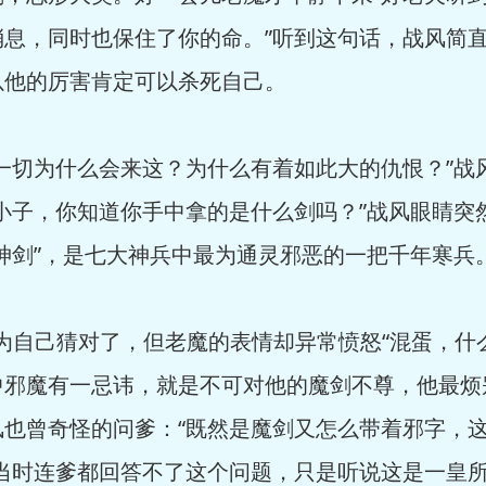
消息，同时也保住了你的命。”听到这句话，战风简
以他的厉害肯定可以杀死自己。
切为什么会来这？为什么有着如此大的仇恨？”战
小子，你知道你手中拿的是什么剑吗？”战风眼睛突
神剑”，是七大神兵中最为通灵邪恶的一把千年寒兵
为自己猜对了，但老魔的表情却异常愤怒“混蛋，什
中邪魔有一忌讳，就是不可对他的魔剑不尊，他最烦
风也曾奇怪的问爹：“既然是魔剑又怎么带着邪字，
当时连爹都回答不了这个问题，只是听说这是一皇