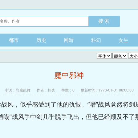
都市
历史
网游
科幻
女生
魔中邪神
小说：
邪魔乱舞
作者：虾壳
字数：0
更新时间 : 1970-01-01 08:00:00
风，似乎感受到了他的仇恨。“噌”战风竟然将剑
铛嗡”战风手中剑几乎脱手飞出，但他已经顾及不了