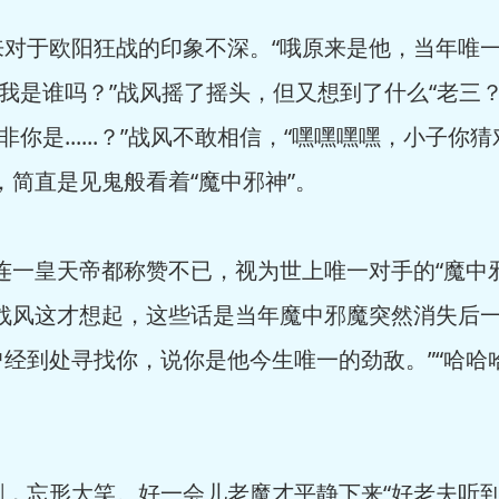
于欧阳狂战的印象不深。“哦原来是他，当年唯一
道我是谁吗？”战风摇了摇头，但又想到了什么“老三
非你是......？”战风不敢相信，“嘿嘿嘿嘿，小子
，简直是见鬼般看着“魔中邪神”。
一皇天帝都称赞不已，视为世上唯一对手的“魔中邪
战风这才想起，这些话是当年魔中邪魔突然消失后一
经到处寻找你，说你是他今生唯一的劲敌。”“哈哈
忘形大笑。好一会儿老魔才平静下来“好老夫听到