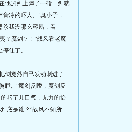
在他的剑上弹了一指，剑就
声音冷的吓人。“臭小子，
想杀我没那么容易，看
“夷？魔剑？！”战风看老魔
处停住了。
把剑竟然自己发动刺进了
胸膛。“魔剑反嗜，魔剑反
促的喘了几口气，无力的抬
到底是谁？”战风不知所