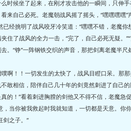
时候坐了起来，在刚才攻击他的一瞬间，只伸手
看来自己必死。老魔朝战风摇了摇头，“嘿嘿嘿嘿”
然已经挑明了战风咬牙冷笑道：“嘿嘿不错，老魔你
两指夹住了战风的全力一击，“完了，自己必死无疑。”
去。“铮”一阵钢铁交织的声音，那把剑离老魔半尺
噌噗啊！！一切发生的太快了，战风目瞪口呆。那那
也不敢相信，陪伴自己几十年的剑竟然刺进了自己的
是真的！”看着刺进胸膛的剑他又不得不信，老魔急
意，当你被我救起时我就知道，一切都是天意。你你
狂剑之子。”