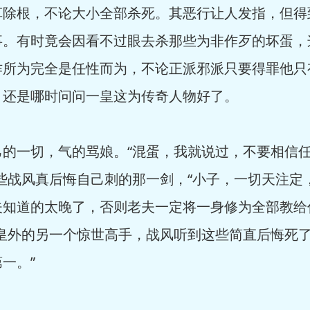
根，不论大小全部杀死。其恶行让人发指，但得
事。有时竟会因看不过眼去杀那些为非作歹的坏蛋，
作所为完全是任性而为，不论正派邪派只要得罪他只
，还是哪时问问一皇这为传奇人物好了。
一切，气的骂娘。“混蛋，我就说过，不要相信任
些战风真后悔自己刺的那一剑，“小子，一切天注定
夫知道的太晚了，否则老夫一定将一身修为全部教给
皇外的另一个惊世高手，战风听到这些简直后悔死了
一。”