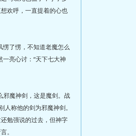
直想欢呼，一直提着的心也
风愣了愣，不知道老魔怎么
然一亮心讨：“天下七大神
。
么邪魔神剑，这是魔剑。战
别人称他的剑为邪魔神剑。
这还勉强说的过去，但神字
所言。