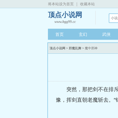
将本站设为首页
|
收藏本站
顶点小说网
www.bgg99.cc
首页
玄幻
武侠
顶点小说网
>
邪魔乱舞
> 魔中邪神
突然，那把剑不在排斥战
豫，挥剑直朝老魔斩去。“