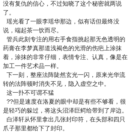
没有复仇的信心，不过知晓了这个秘密就两说
了。
瑶光看了一眼李瑶华那边，似有话但最终没
说，端起茶一饮而尽。
管兵此刻专注的用右手食指挑起那无色透明的
药膏在李梦真那道浅褐色的光滑的伤疤上涂抹
着，涂抹的非常仔细，表情专注、认真，像是在
加工一件艺术品一样。
下一刻，整座法阵陡然玄光一闪，原来光华流
转的法阵顿时消失不见，隐入虚空之中。
这一扑不可谓不猛
??但是速度在洛夏的眼中却是有些不够看，很
是轻巧的躲过，将这头沼泽巨鳄给带到了岸边。
白泽轩从怀里拿出几张封印符，在头部和四只
爪子那里都给下了封印。