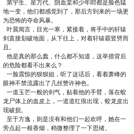
第宇生、星万代、阴血棠和少年郎都是脸色猛
地一变，他们都感觉到了，那后方到来的一场更
为恐怖的夺命风暴。
叶晨闻言，目光一寒，紧接着，将手中的轩辕
剑直接划破地面，从下往上，对着轩辕霸竖劈而
且。
他是真的那么蠢，什么都不知道，这举措背后
的危险都看不出来么？
一脸震惊的狈狈姐，听了这话后，看着萧峰的
眼神不禁流露出了几丝赞许神色。
一道玉芒一般的剑气，贴着他的手臂，落在蛟
龙尸体上的血皮上，一道道红痕出现，蛟龙皮出
现破损。
至于方逸，则是没有和他们一起欢呼，她在一
旁点起一根香烟，稍微整理了一下思绪。