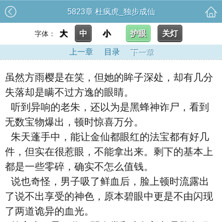
5823章 杜疯虎_独步成仙
大
中
小
护眼
关灯
字体：
上一章
目录
下一章
虽然方雨樱是在笑，但她的眸子深处，却有几分
失落却是瞒不过方逸的眼睛。
听到异响的老朱，还以为是黑蜂神诈尸，看到
无数宝物爆出，顿时惊喜万分。
朱天蓬手中，能让金仙都眼红的法宝都有好几
件，但实在很惹眼，不能拿出来。剩下的基本上
都是一些零碎，确实不怎么值钱。
说也奇怪，男子吸了鲜血后，脸上顿时流露出
了说不出享受的神色，原本碧眼中更是不由闪现
了两道诡异的血光。