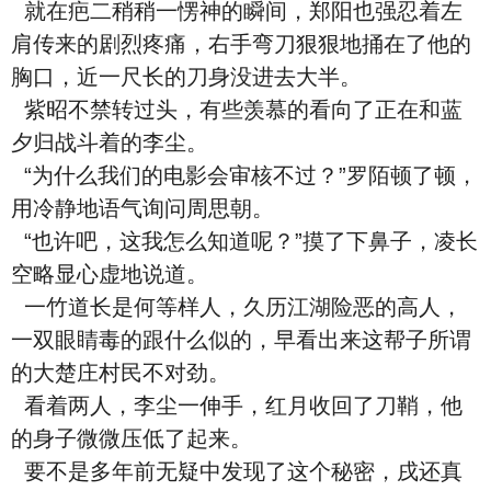
就在疤二稍稍一愣神的瞬间，郑阳也强忍着左
肩传来的剧烈疼痛，右手弯刀狠狠地捅在了他的
胸口，近一尺长的刀身没进去大半。
紫昭不禁转过头，有些羡慕的看向了正在和蓝
夕归战斗着的李尘。
“为什么我们的电影会审核不过？”罗陌顿了顿，
用冷静地语气询问周思朝。
“也许吧，这我怎么知道呢？”摸了下鼻子，凌长
空略显心虚地说道。
一竹道长是何等样人，久历江湖险恶的高人，
一双眼睛毒的跟什么似的，早看出来这帮子所谓
的大楚庄村民不对劲。
看着两人，李尘一伸手，红月收回了刀鞘，他
的身子微微压低了起来。
要不是多年前无疑中发现了这个秘密，戌还真