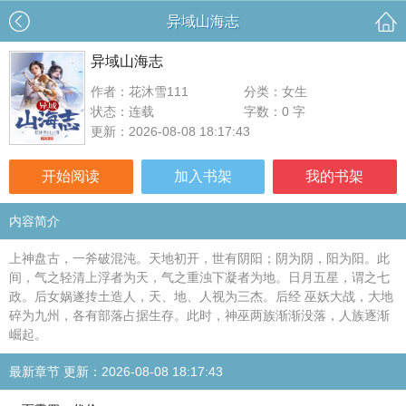
异域山海志
异域山海志
作者：花沐雪111
分类：女生
状态：连载
字数：0 字
更新：2026-08-08 18:17:43
开始阅读
加入书架
我的书架
内容简介
上神盘古，一斧破混沌。天地初开，世有阴阳；阴为阴，阳为阳。此
间，气之轻清上浮者为天，气之重浊下凝者为地。日月五星，谓之七
政。后女娲遂抟土造人，天、地、人视为三杰。后经 巫妖大战，大地
碎为九州，各有部落占据生存。此时，神巫两族渐渐没落，人族逐渐
崛起。
最新章节 更新：2026-08-08 18:17:43