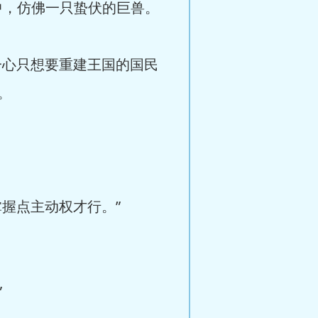
中，仿佛一只蛰伏的巨兽。
一心只想要重建王国的国民
。
握点主动权才行。”
”