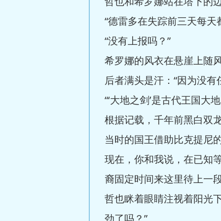
哲也和希罗娜站在塔下的
“德雷多在失踪前三天每天
“没有上报吗？”
希罗娜的风衣在悬崖上随
后者满头是汗：“因为没有任何
“‘大地之剑’是古代王国大
根据记载，千年前黑白双
当时的国王借助比克提尼的
现在，你和我说，在已知
裔固定时间来这里待上一段
哲也眯着眼睛注视着阳光
劲了吗？”