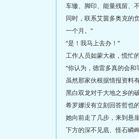
车辙、脚印、能量残留、
同时，联系艾茵多奥克的
一个月。”
“是！我马上去办！”
工作人员如蒙大赦，慌忙
“你认为，德雷多真的会和
虽然那家伙根据情报资料
黑白双龙对于大地之乡的
希罗娜没有立刻回答哲也
她向前走了几步，来到悬
下方的深不见底、怪石嶙