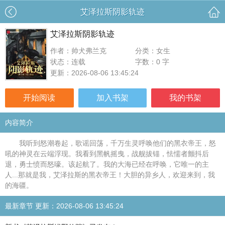
艾泽拉斯阴影轨迹
艾泽拉斯阴影轨迹
作者：帅犬弗兰克
分类：女生
状态：连载
字数：0 字
更新：2026-08-06 13:45:24
开始阅读
加入书架
我的书架
内容简介
我听到怒潮卷起，歌谣回荡，千万生灵呼唤他们的黑衣帝王，怒
吼的神灵在云端浮现。我看到黑帆摇曳，战舰拔锚，怯懦者颤抖后
退，勇士愤而怒嚎。该起航了。我的大海已经在呼唤，它唯一的主
人...那就是我，艾泽拉斯的黑衣帝王！大胆的异乡人，欢迎来到，我
的海疆。
最新章节 更新：2026-08-06 13:45:24