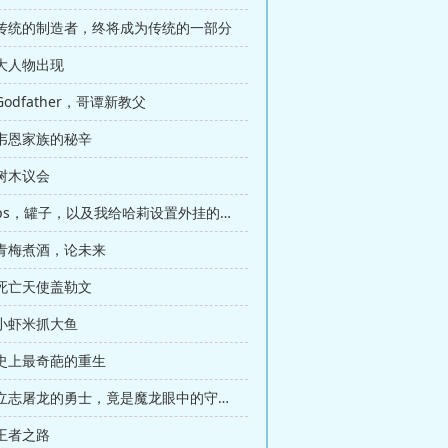
章 传统的制造者，终将成为传统的一部分
 大人物出现
Godfather，哥谭新教父
 韦恩家族的秘辛
 树木议会
上一章的ps，罐子，以及我给哈莉设置外挂的思路
 青梅煮酒，论未来
 死亡天使盖勒文
 小虾米抓大鱼
 史上最奇葩的重生
第205章 立志屠龙的勇士，竟是魔龙眼中的守护者
 王者之路