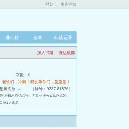
登陆
|
用户注册
排行榜
全本
阅读记录
加入书架
直达底部
|
字数：0
，老铁们，冲啊！我在等你们，急急急！
..... （群号：9287 81376）
我的种植术有亿点强
、
无敌小神医秦岳赵冰凌
、
OTA2之萧瑟