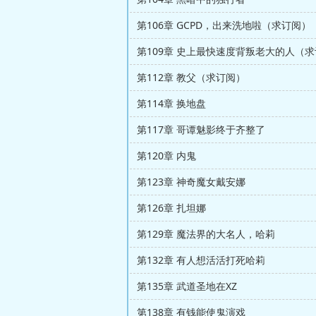
第106章 GCPD，出来洗地啦（求订阅）
第109章 史上最快速度背叛老大的人（
第112章 教父（求订阅）
第114章 换地盘
第117章 哥谭魅影终于齐整了
第120章 内鬼
第123章 神奇魔女戴安娜
第126章 扎坦娜
第129章 魔法界的大名人，哈莉
第132章 有人想活活打死哈莉
第135章 武道圣地在XZ
第138章 有钱能使鬼演戏