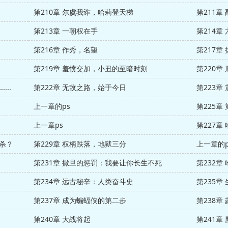
第210章 尔虞我诈，哈莉登天梯
第211章
第213章 一朝权在手
第214
第216章 作秀，名望
第217章
第219章 羞愤交加，小丑的至暗时刻
第220
...
第222章 无敌之路，始于今日
第223章
上一章的ps
第225
上一章ps
第227
双杀？
第229章 权柄跌落，地狱三分
上一章的p
第231章 撒旦的惩罚：我要让你长生不死
第232
第234章 远古秘辛：人类奋斗史
第235章
第237章 成为蝙蝠侠的第二步
第238
第240章 大战将起
第241