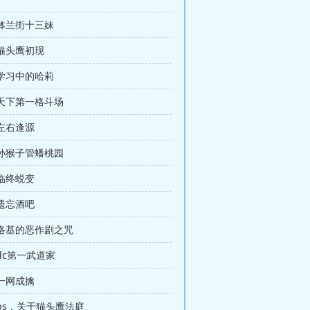
 钵兰街十三妹
 猫头鹰初现
 学习中的哈莉
 天下第一格斗场
 左右逢源
 孙猴子管蟠桃园
 临终蜕变
 遗忘酒吧
 洛基的恶作剧之咒
 dc第一武道家
 一网成擒
ps，关于猫头鹰法庭