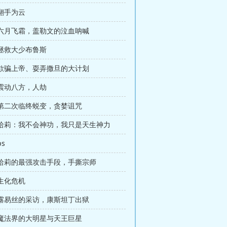
 翻手为云
章 六月飞霜，盖勒文的泣血呐喊
 拯救大少布鲁斯
章 欺骗上帝、耍弄撒旦的大计划
 震动八方，人劫
章 第二次临终蜕变，贪婪诅咒
章 哈莉：我不会神功，我只是天生神力
s
章 哈莉的最强攻击手段，手撕宗师
 生化危机
章 露易丝的采访，康斯坦丁出狱
章 魔法界的大明星与天王巨星