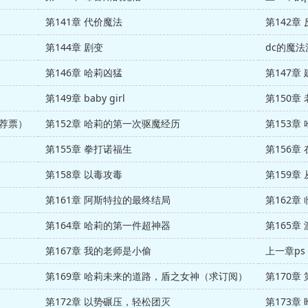
第141章 代价魔法
第142章
第144章 剧变
dc的魔法
第146章 哈莉凶猛
第147
第149章 baby girl
第150章
推荐票）
第152章 哈莉的第一次驱魔经历
第153章
第155章 拳打诺福生
第156章
第158章 以毒攻毒
第159章
第161章 阿斯特拉的最终结局
第162章
第164章 哈莉的第一件超神器
第165章
第167章 我的老师是小偷
上一章p
第169章 哈莉未来的道路，盾之女神（求订阅）
第170章
第172章 以势碾压，轻松团灭
第173章