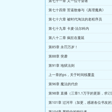
第七十一章 又一位守望者
第七十四章 苦逼散修与《真理魔典》
第七十六章 被时代淘汰的老程序员
第七十九章 卡麦·法尔科内
第八十二章 疯狂在蔓延
第85章 永罚万岁！
第88章 突袭
第91章 地狱法则
上一章的ps，关于时间线覆盖
第96章 魔法的代价
第101章 过河卒（加更，感谢各位书友
第104章 黑暗中的独行者