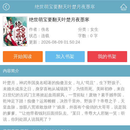
绝世萌宝要翻天叶楚月夜墨寒
绝世萌宝要翻天叶楚月夜墨寒
作者：佚名
分类：女生
状态：连载
字数：0 字
更新：2026-08-09 01:50:24
开始阅读
加入书架
我的书架
内容简介
叶楚月，神武帝国臭名昭著的痴傻丑女，与人“苟且”，生下野孩子。
未婚夫成亲之日，身穿喜袍从城墙跳下，为情而死。美眸初睁，来自
21世纪的古武门主将掀起血雨腥风，一雪前耻！废物？素手撼帝国，
乾坤足下踏！痴傻？运筹帷幄，决胜千里外。野孩子？帝尊之子，天
皇血脉，放眼八荒谁敢放肆？“娘亲，外面有个俊俏的大哥哥，说是我
的爹爹。”“让他带着钱到后面排队去。”某日，帝尊大人邪魅一笑：听
说，你到处跟人说我死了？