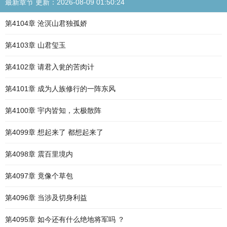
最新章节 更新：2026-08-09 01:50:24
第4104章 沧溟山君独孤娇
第4103章 山君玺玉
第4102章 请君入瓮的苦肉计
第4101章 成为人族修行的一阵东风
第4100章 宇内皆知，太极散阵
第4099章 想起来了 都想起来了
第4098章 震百里境内
第4097章 竟像个草包
第4096章 当涉及切身利益
第4095章 如今还有什么绝地将军吗 ？