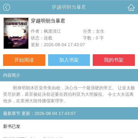
穿越明朝当暴君
穿越明朝当暴君
作者：枫渡清江
分类：女生
状态：连载
字数：0 字
更新：2026-08-04 17:43:07
开始阅读
加入书架
我的书架
内容简介
附身明朝木匠皇帝朱由校，决心当一个最强硬的帝王。 让皇太极
受尽折磨，甚至被处决前还要在西伯利亚为大明服役。 令士大夫远离
他乡，在美洲大陆传播儒家理学。
最新章节 更新：2026-08-04 17:43:07
新书已发