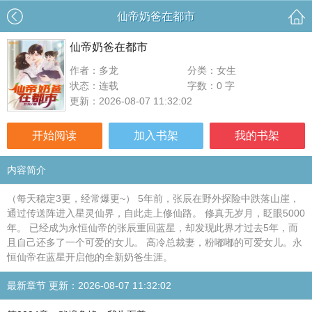
仙帝奶爸在都市
仙帝奶爸在都市
作者：多龙
分类：女生
状态：连载
字数：0 字
更新：2026-08-07 11:32:02
开始阅读
加入书架
我的书架
内容简介
（每天稳定3更，经常爆更~） 5年前，张辰在野外探险中跌落山崖，
通过传送阵进入星灵仙界，自此走上修仙路。 修真无岁月，眨眼5000
年。 已经成为永恒仙帝的张辰重回蓝星，却发现此界才过去5年，而
且自己还多了一个可爱的女儿。 高冷总裁妻，粉嘟嘟的可爱女儿。永
恒仙帝在蓝星开启他的全新奶爸生涯。
最新章节 更新：2026-08-07 11:32:02