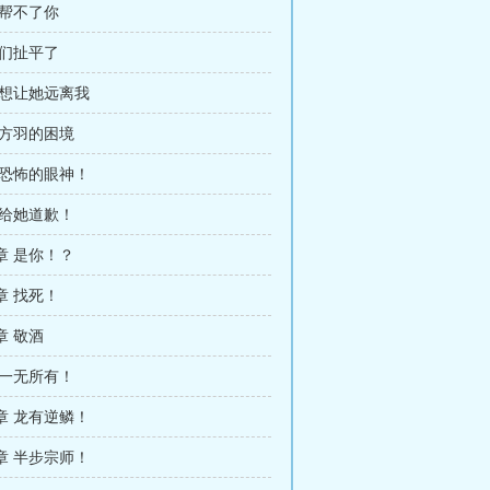
我帮不了你
我们扯平了
我想让她远离我
 方羽的困境
 恐怖的眼神！
 给她道歉！
章 是你！？
章 找死！
章 敬酒
 一无所有！
章 龙有逆鳞！
章 半步宗师！