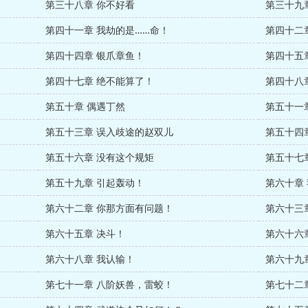
第三十八章 你不好看
第三十九
第四十一章 我劫的是……命！
第四十二
第四十四章 银爪章鱼！
第四十五
第四十七章 绝不能算了！
第四十八
第五十章 偶遇丁然
第五十一
第五十三章 误入歧途的赵双儿
第五十四
第五十六章 没有这个规矩
第五十七
第五十九章 引起轰动！
第六十章
第六十二章 你那方面有问题！
第六十三
第六十五章 决斗！
第六十六
第六十八章 我认输！
第六十九
第七十一章 八阶妖兽，雷蛟！
第七十二