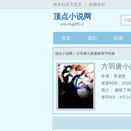
将本站设为首页
|
收藏本站
顶点小说网
www.bgg99.cc
首页
玄幻
武侠
顶点小说网
>
方羽唐小柔最新章节列表
方羽唐小
作者：李道然
更新时间：2026-08
简介：
修炼了将
推荐阅读：
光芒之