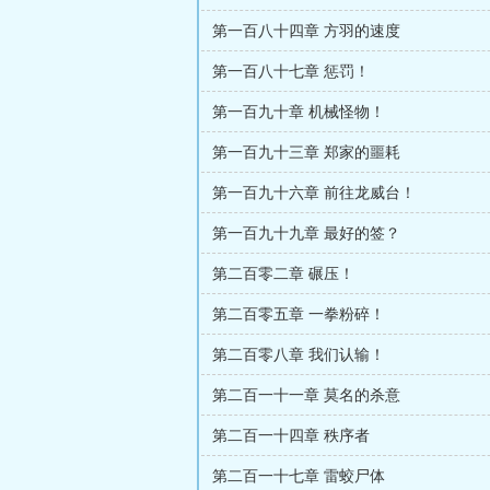
第一百八十四章 方羽的速度
第一百八十七章 惩罚！
第一百九十章 机械怪物！
第一百九十三章 郑家的噩耗
第一百九十六章 前往龙威台！
第一百九十九章 最好的签？
第二百零二章 碾压！
第二百零五章 一拳粉碎！
第二百零八章 我们认输！
第二百一十一章 莫名的杀意
第二百一十四章 秩序者
第二百一十七章 雷蛟尸体