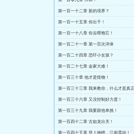
第一百一十二章 新的境界？
第一百一十五章 你出千！
第一百一十八章 你去喂饱它！
第一百二十一章 第一百次淬体
第一百二十四章 恐吓小女孩？
第一百二十七章 金家大难！
第一百三十章 他才是怪物！
第一百三十六章 又没控制好力度！
第一百三十九章 我要跟他单挑！
第一百四十二章 古如龙出关！
第一百四十五章 登上神榜，江南震动！