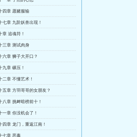
十四章 愿赌服输
十七章 九阶妖兽出现！
十章 追魂符！
十三章 测试肉身
十六章 狮子大开口？
十九章 碾压！
十二章 不懂艺术！
十五章 方羽哥哥的女朋友？
十八章 挑衅暗榜前十！
十一章 你没机会了！
十四章 龙门，重返江南！
十七章 恶毒