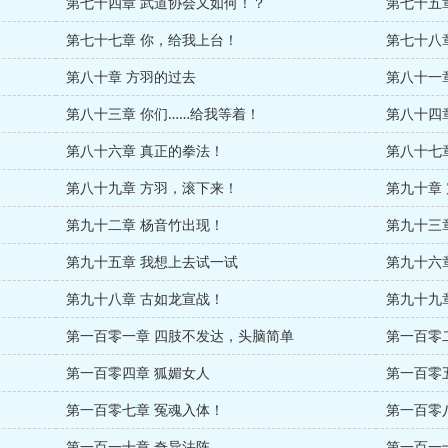
第七十四章 武道协会又如何！？
第七十五
第七十七章 你，给我上台！
第七十八
第八十章 方羽的过去
第八十一
第八十三章 你们……给我等着！
第八十四
第八十六章 真正的拳法！
第八十七
第八十九章 方羽，滚下来！
第九十章
第九十二章 杨音竹出现！
第九十三
第九十五章 我想上去试一试
第九十六
第九十八章 古如龙宣战！
第九十九
第一百零一章 四肢不发达，头脑简单
第一百零
第一百零四章 狐媚女人
第一百零
第一百零七章 冤魂入体！
第一百零
第一百一十章 奇异法阵
第一百一