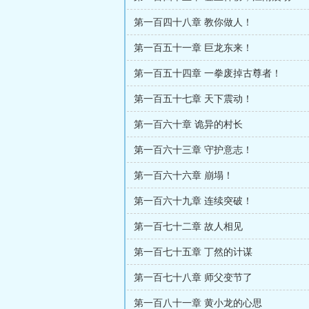
第一百四十八章 教你做人！
第一百五十一章 巨龙东来！
第一百五十四章 一拳废掉古尊者！
第一百五十七章 天下震动！
第一百六十章 诡异的村长
第一百六十三章 守护意志！
第一百六十六章 崩塌！
第一百六十九章 连续突破！
第一百七十二章 故人相见
第一百七十五章 丁然的计谋
第一百七十八章 师父变节了
第一百八十一章 黄小龙的心思