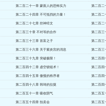
第二百二十一章 蒙面人的恐怖实力
第二百二
第二百二十四章 不可抵挡的力量！
第二百二
第二百二十七章 控神经文
第二百二
第二百三十章 不对等的合作
第二百三
第二百三十三章 首富之子
第二百三
第二百三十六章 关于紫炎宫的消息
第二百三
第二百三十九章 突破极限！
第二百四
第二百四十二章 虚空锁链术！
第二百四
第二百四十五章 傲慢的秩序者
第二百四
第二百四十八章 韩琦的拉拢
第二百四
第二百五十一章 吸收阴气
第二百五
第二百五十四章 拍卖会
第二百五