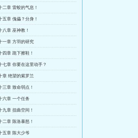
十二章 雷蛟的气息！
十五章 傀儡？分身！
十八章 巫神教！
十一章 方羽的研究
十四章 跪下擦鞋！
十七章 你要在这里动手？
十章 绝望的紫罗兰
十三章 致命弱点！
十六章 一个任务
十九章 扭曲空间！
十二章 陈洛暴怒！
十五章 陈大少爷