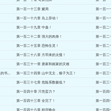
第一百一十三章 赌局
第一百一
第一百一十六章 岛上异动！
第一百一
第一百一十九章 中蛊！
第一百二
第一百二十二章 强大的肉身！
第一百二
第一百二十五章 恐怖生灵！
第一百二
第一百二十八章 方羽来的太慢！
第一百二
第一百三十一章 唐家和姬家的灾难
第一百三
第一百三十三章 我来教你，什么才是真正的书法！
第一百三十四章 山中无主，猴子为王！
第一百三
第一百三十七章 危险系数极低？
第一百三
第一百四十章 只凭蛮力？
第一百四
第一百四十三章 全完了！
第一百四
第一百四十六章 校庆晚会
第一百四