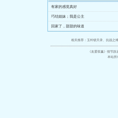
有家的感觉真好
巧结姐妹；我是公主
回家了，甜甜的味道
相关推荐：
玉钤锁天录
、
抗战之
《友爱双赢》情节跌
本站所