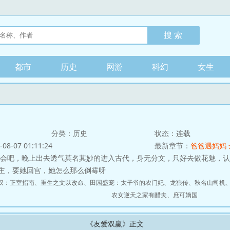
都市
历史
网游
科幻
女生
分类：历史
状态：连载
-07 01:11:24
最新章节：
爸爸遇妈妈
会吧，晚上出去透气莫名其妙的进入古代，身无分文，只好去做花魅，认
主，要她回宫，她怎么那么倒霉呀
双：正室指南
、
重生之文以改命
、
田园盛宠：太子爷的农门妃
、
龙狼传
、
秋名山司机
农女逆天之家有醋夫
、
庶可嫡国
《友爱双赢》正文