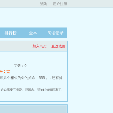
登陆
|
用户注册
排行榜
全本
阅读记录
加入书架
直达底部
|
字数：0
 全文完
识几个相依为命的姐命，555，，还有帅
、
谁说恶魔不懂爱
、
裂国志
、
我被舰娘绑回家了
、