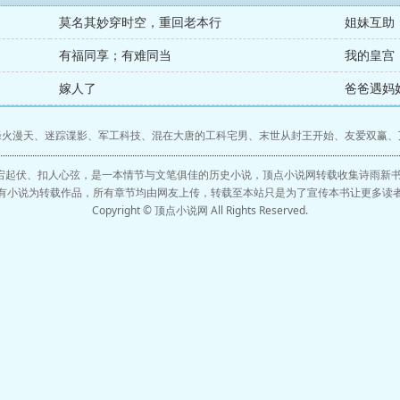
莫名其妙穿时空，重回老本行
姐妹互助
有福同享；有难同当
我的皇宫
嫁人了
爸爸遇妈
烽火漫天
、
迷踪谍影
、
军工科技
、
混在大唐的工科宅男
、
末世从封王开始
、
友爱双赢
、
宕起伏、扣人心弦，是一本情节与文笔俱佳的历史小说，顶点小说网转载收集诗雨新书
有小说为转载作品，所有章节均由网友上传，转载至本站只是为了宣传本书让更多读
Copyright © 顶点小说网 All Rights Reserved.