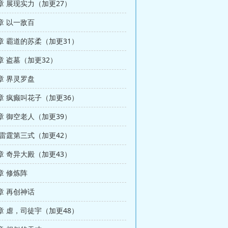
章 展现实力（加更27）
章 以一敌百
章 霸道的苏柔（加更31）
章 盗墓（加更32）
章 界灵罗盘
章 疯癫叫花子（加更36）
章 御空老人（加更39）
 雷霆第三式（加更42）
章 奇异大殿（加更43）
章 修炼阵
章 再创神话
章 虐，司徒宇（加更48）