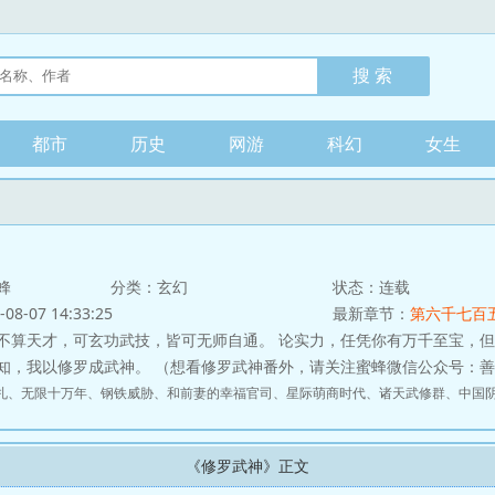
都市
历史
网游
科幻
女生
蜂
分类：玄幻
状态：连载
-07 14:33:25
最新章节：
第六千七百
不算天才，可玄功武技，皆可无师自通。 论实力，任凭你有万千至宝，但
知，我以修罗成武神。 （想看修罗武神番外，请关注蜜蜂微信公众号：
札
、
无限十万年
、
钢铁威胁
、
和前妻的幸福官司
、
星际萌商时代
、
诸天武修群
、
中国
《修罗武神》正文