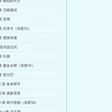
章 相似的天才
章 天赋测试
章 受辱
章 百变弓（加更52）
章 楚家有难
 灵武战元武
章 礼物
章 紫金令牌（加更54）
章 赏与罚
二章 各有帮手
五章 龚家背景
八章 两只怪物（加更58）
十一章 万文朋