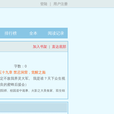
登陆
|
用户注册
排行榜
全本
阅读记录
加入书架
直达底部
|
字数：0
五十九章 禁忌洞窟，觉醒之巅
定不敌我界灵大军。 我是谁？天下众生视
善良的蜜蜂后援会）
阴阳师
、
校园道中诡事
、
火影之大美食家
、
双生锦