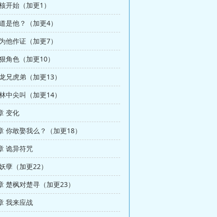
考核开始（加更1）
难道是他？（加更4）
我为他作证（加更7）
 狠角色（加更10）
 龙兄虎弟（加更13）
 林中尖叫（加更14）
章 变化
章 你敢娶我么？（加更18）
章 诡异符咒
妖孽（加更22）
章 楚枫对楚寻（加更23）
章 我来应战