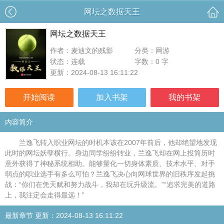
网坛之数据天王
网坛之数据天王
作者：麦迪文的残影
分类：网游
状态：连载
字数：0 字
更新：2024-08-13 16:11:22
开始阅读
加入书架
我的书架
内容简介
兰逸飞转入职业网坛的时机本该在2007年前后，他却绝望地发现
此时的网坛妖孽横行。身边同学纷纷转业，兰逸飞却在网上投简历时
意外获得了神秘系统相助。能够量化一切身体素质、技术水平、对手
弱点的职业选手有多么可怕？兰逸飞决心向网球世界的旧秩序发起挑
战：“你们在凭天赋和努力战斗，我却在玩升级流。”“追求完美的道路
上，我注定会走得最远！”
最新章节 更新：2024-08-13 16:11:22