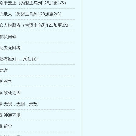
别于云上（为盟主乌列123加更1/3）
咒纸人（为盟主乌列123加更2/3）
第八章 为众人抱薪者（为盟主乌列123加更3/3）
 你负何碑
 此去无回者
 还有谁知……凤仙张！
 龙宫
章 死气
章 致死之因
章 无畏，无回，无敌
章 神通可期
章 前尘