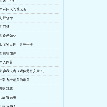
章 见羊不详
章 试问人间谁无苦
 好汉饶命
章 回梦
章 倒悬如林
章 宝物出世，各凭手段
章 机智如你
章 人间苦
章 弃我去者（诸位元宵安康！）
一章 九十老叟为谁哭
四章 乱葬
七章 安民书
十章 读书人