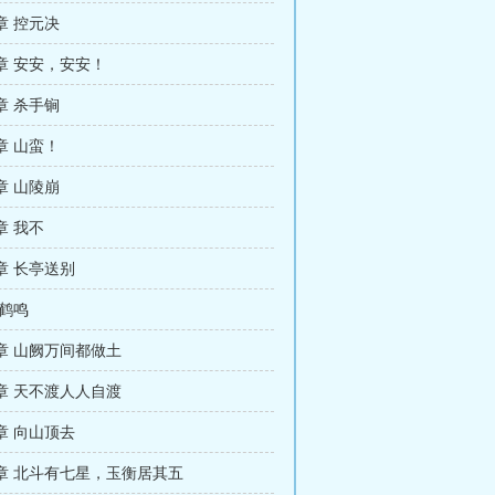
章 控元决
章 安安，安安！
章 杀手锏
章 山蛮！
章 山陵崩
章 我不
章 长亭送别
 鹤鸣
章 山阙万间都做土
章 天不渡人人自渡
章 向山顶去
章 北斗有七星，玉衡居其五