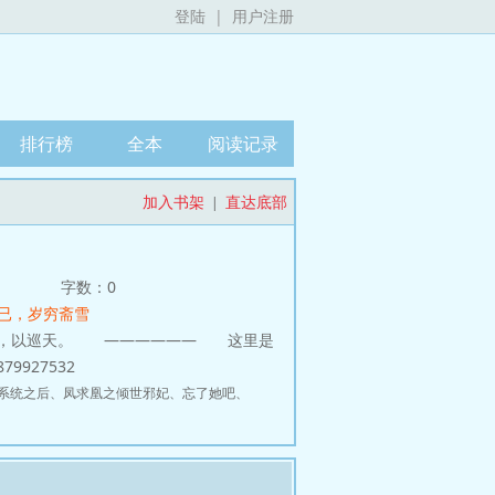
登陆
|
用户注册
排行榜
全本
阅读记录
加入书架
直达底部
|
字数：0
病已，岁穷斋雪
，以巡天。 —————— 这里是
927532
系统之后
、
凤求凰之倾世邪妃
、
忘了她吧
、