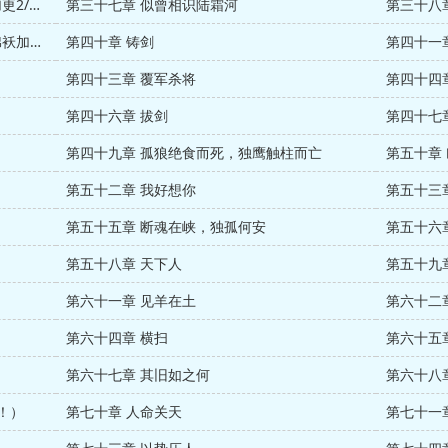
第三十六章 豪掷（为盟主阿甚的小棉袄加更2/3）
第三十七章 似曾相识陆霜河
第三十八
第三十九章 赤阳南遥（为盟主阿甚的小棉袄加更3/3）
第四十章 铸剑
第四十一
第四十三章 覆军杀将
第四十四
第四十六章 拔剑
第四十七
第四十九章 孤狼绝食而死，独鹰触柱而亡
第五十章
第五十二章 我好想你
第五十三
第五十五章 断魂在峡，独孤何安
第五十六
第五十八章 天下人
第五十九
第六十一章 见羊在土
第六十二
第六十四章 横扫
第六十五
第六十七章 其旧如之何
第六十八
！）
第七十章 人命关天
第七十一