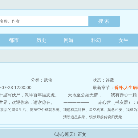
都市
历史
网游
科幻
女生
分类：武侠
状态：连载
-28 12:00:00
最新章节：
番外.人生
里写伏尸，乾坤百年描恶虎。 天地至公如无情， 我有赤心一颗
世界，欢迎你来，谢谢你在。 —————— 赤心营（书友群）：879
无敌后的咸鱼生活
、
随身带个成就系统
、
我也有黑科技
、
星空机速
、
莫念相安
、
我成为
清朝追星实录
、
锁梦师前传魂归无继
《赤心巡天》正文