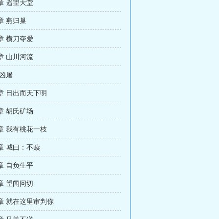
章 遥望天堂
章 燕归巢
章 横刀夺爱
章 山川河流
 凶屠
章 日出而天下明
章 胡氏矿场
章 我有桃花一枝
章 城曰：不赎
章 自负生平
章 望闻问切
章 就在这里审判你