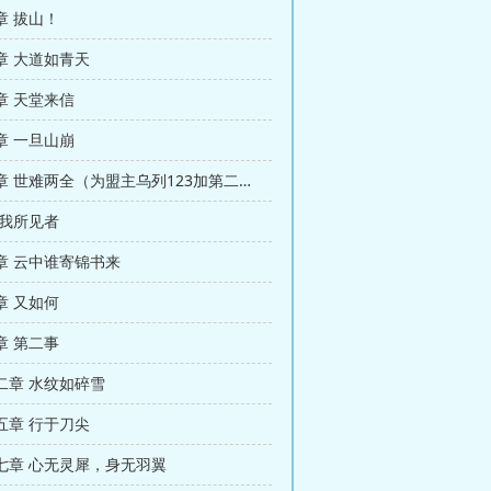
章 拔山！
章 大道如青天
章 天堂来信
章 一旦山崩
第八十七章 世难两全（为盟主乌列123加第二更）
 我所见者
章 云中谁寄锦书来
章 又如何
章 第二事
二章 水纹如碎雪
五章 行于刀尖
七章 心无灵犀，身无羽翼