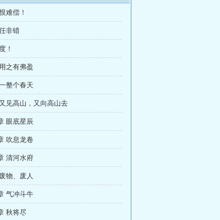
此恨难偿！
信任非错
态度！
 用之有弗盈
 一整个春天
 又见高山，又向高山去
章 眼底星辰
章 吹息龙卷
章 清河水府
 废物、废人
章 气冲斗牛
章 秋将尽