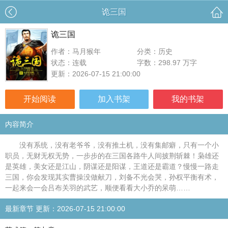
诡三国
诡三国
作者：马月猴年
分类：历史
状态：连载
字数：298.97 万字
更新：2026-07-15 21:00:00
开始阅读
加入书架
我的书架
内容简介
没有系统，没有老爷爷，没有推土机，没有集邮癖，只有一个小
职员，无财无权无势，一步步的在三国各路牛人间披荆斩棘！枭雄还
是英雄，美女还是江山，阴谋还是阳谋，王道还是霸道？慢慢一路走
三国，你会发现其实曹操没做献刀，刘备不光会哭，孙权平衡有术，
一起来会一会吕布关羽的武艺，顺便看看大小乔的呆萌……
最新章节 更新：2026-07-15 21:00:00