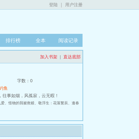
登陆
|
用户注册
排行榜
全本
阅读记录
加入书架
直达底部
|
字数：0
钓鱼
影，往事如烟，风孤寂，云无暇！
见爱
、
怪物的我被救赎
、
敬浮生：花落繁辰
、
逢春