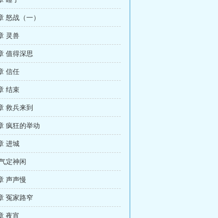
章 怒战（一）
章 灵兽
章 值得深思
章 信任
章 结束
章 救兵来到
章 疯狂的举动
章 进城
 气定神闲
章 声声慢
章 冤家路窄
章 夜宵