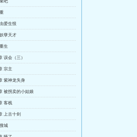
结束吧
重
 由爱生恨
 妖孽天才
 重生
章 误会（三）
章 宗主
章 紫神龙失身
章 被拐卖的小姑娘
章 客栈
章 上古十剑
 搜城
章 睡了