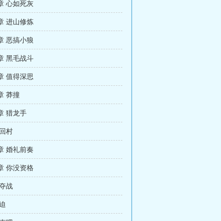
章 心如死灰
章 进山修炼
章 恶搞小狼
章 黑毛战斗
章 值得深思
章 莽撞
章 猎龙手
 回村
章 婚礼前奏
章 你没资格
争夺战
迫