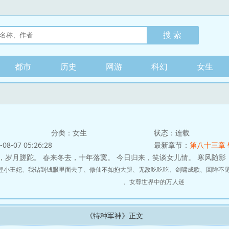
都市
历史
网游
科幻
女生
分类：女生
状态：连载
-07 05:26:28
最新章节：
第八十三章 
，岁月蹉跎。 春来冬去，十年落寞。 今日归来，笑谈女儿情。 寒风随
鲤小王妃
、
我钻到钱眼里面去了
、
修仙不如抱大腿
、
无敌吃吃吃
、
剑啸成歌
、
回眸不
、
女尊世界中的万人迷
《特种军神》正文