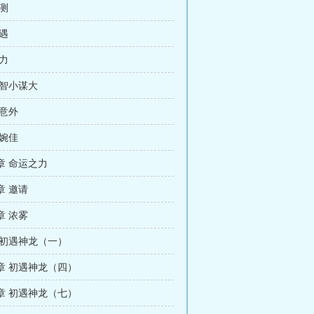
测
遇
力
 智小谋大
 意外
 婉佳
章 命运之力
章 邀请
章 浓雾
 初遇神龙（一）
章 初遇神龙（四）
章 初遇神龙（七）