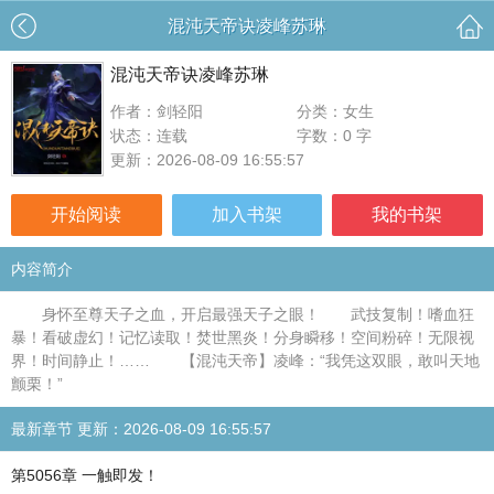
混沌天帝诀凌峰苏琳
混沌天帝诀凌峰苏琳
作者：剑轻阳
分类：女生
状态：连载
字数：0 字
更新：2026-08-09 16:55:57
开始阅读
加入书架
我的书架
内容简介
身怀至尊天子之血，开启最强天子之眼！ 武技复制！嗜血狂
暴！看破虚幻！记忆读取！焚世黑炎！分身瞬移！空间粉碎！无限视
界！时间静止！…… 【混沌天帝】凌峰：“我凭这双眼，敢叫天地
颤栗！”
最新章节 更新：2026-08-09 16:55:57
第5056章 一触即发！