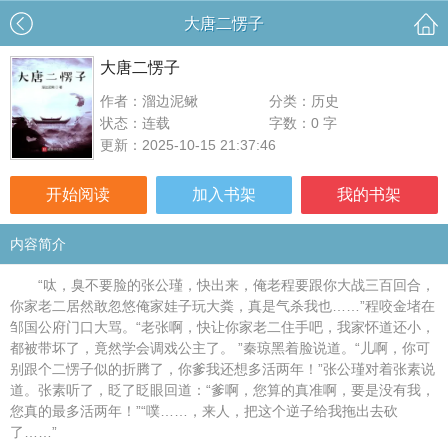
大唐二愣子
大唐二愣子
作者：溜边泥鳅
分类：历史
状态：连载
字数：0 字
更新：2025-10-15 21:37:46
开始阅读
加入书架
我的书架
内容简介
“呔，臭不要脸的张公瑾，快出来，俺老程要跟你大战三百回合，
你家老二居然敢忽悠俺家娃子玩大粪，真是气杀我也……”程咬金堵在
邹国公府门口大骂。“老张啊，快让你家老二住手吧，我家怀道还小，
都被带坏了，竟然学会调戏公主了。 ”秦琼黑着脸说道。“儿啊，你可
别跟个二愣子似的折腾了，你爹我还想多活两年！”张公瑾对着张素说
道。张素听了，眨了眨眼回道：“爹啊，您算的真准啊，要是没有我，
您真的最多活两年！”“噗……，来人，把这个逆子给我拖出去砍
了……”